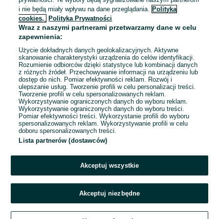
3 569 zł z Pakietem
i nie będą miały wpływu na dane przeglądania.
Polityka
Ochronnym
cookies,
Polityka Prywatności
Gorzów Wielkopolski
Wraz z naszymi partnerami przetwarzamy dane w celu
Odświeżono dnia 05 sierpnia 2026
zapewnienia:
Użycie dokładnych danych geolokalizacyjnych. Aktywne
skanowanie charakterystyki urządzenia do celów identyfikacji.
Rozumienie odbiorców dzięki statystyce lub kombinacji danych
1
2
3
4
z różnych źródeł. Przechowywanie informacji na urządzeniu lub
dostęp do nich. Pomiar efektywności reklam. Rozwój i
ulepszanie usług. Tworzenie profili w celu personalizacji treści.
Tworzenie profili w celu spersonalizowanych reklam.
Wykorzystywanie ograniczonych danych do wyboru reklam.
Wykorzystywanie ograniczonych danych do wyboru treści.
Pomiar efektywności treści. Wykorzystanie profili do wyboru
spersonalizowanych reklam. Wykorzystywanie profili w celu
doboru spersonalizowanych treści.
Lista partnerów (dostawców)
Akceptuj wszystkie
Akceptuj niezbędne
Zadzwoń / SMS