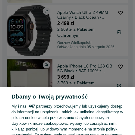
Apple Watch Ultra 2 49MM
Czarny • Black Ocean •
Gwarancja • Raty 0%
2 499 zł
2 569 zł z Pakietem
Ochronnym
Gorzów Wielkopolski
Odświeżono dnia 05 sierpnia 2026
Apple iPhone 16 Pro 128 GB
5G Black • BAT 100% •
Gwarancja 12M • Raty 0%
3 699 zł
3 769 zł z Pakietem
Ochronnym
Dbamy o Twoją prywatność
Gorzów Wielkopolski
Odświeżono dnia 05 sierpnia 2026
My i nasi
447
partnerzy przechowujemy lub uzyskujemy dostęp
do informacji na urządzeniu, takich jak unikalne identyfikatory w
plikach cookie w celu przetwarzania danych osobowych.
Apple iPhone 17 256 GB 5G
Użytkownik może zaakceptować wybory lub zarządzać nimi,
SIM • Blue • Gwarancja 0
CYKLI • Raty 0%
klikając poniżej lub w dowolnym momencie na stronie polityki
3 499 zł
prywatności. Te wybory będą sygnalizowane naszym partnerom