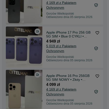
4 169 zł z Pakietem
Ochronnym
Gorzów Wielkopolski
Odświeżono dnia 05 sierpnia 2026
Apple iPhone 17 Pro 256 GB
5G SIM • Blue 0 CYKLI •
GWARANCJA • Raty 0%
4 949 zł
5 019 zł z Pakietem
Ochronnym
Gorzów Wielkopolski
Odświeżono dnia 05 sierpnia 2026
Apple iPhone 16 Pro 256GB
5G SIM NOWY • Złoty •
Gwarancja • Raty 0%
4 099 zł
4 169 zł z Pakietem
Ochronnym
Gorzów Wielkopolski
Odświeżono dnia 05 sierpnia 2026