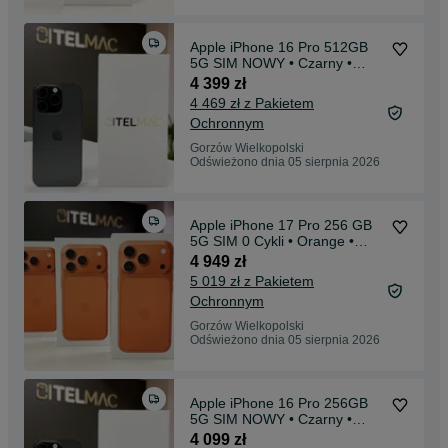
Apple iPhone 16 Pro 512GB
5G SIM NOWY • Czarny •
Gwarancja • Raty 0%
4 399 zł
4 469 zł z Pakietem
Ochronnym
Gorzów Wielkopolski
Odświeżono dnia 05 sierpnia 2026
Apple iPhone 17 Pro 256 GB
5G SIM 0 Cykli • Orange •
Gwarancja • Raty 0%
4 949 zł
5 019 zł z Pakietem
Ochronnym
Gorzów Wielkopolski
Odświeżono dnia 05 sierpnia 2026
Apple iPhone 16 Pro 256GB
5G SIM NOWY • Czarny •
Gwarancja • Raty 0%
4 099 zł