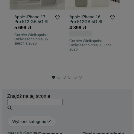
Apple iPhone 17
Apple iPhone 16
Ap
Pro 512 GB 5G SIM
Pro 512GB 5G SIM
Pr
• Silver 0 CYKLI •
NOWY • Szary •
NO
5 699 zł
4 399 zł
4 
Gwara • Raty 0%
Gwarancja • Raty
Gw
4 
Gorzów Wielkopolski
0%
0
Odświeżono dnia 05
O
Gorzów Wielkopolski
sierpnia 2026
Odświeżono dnia 31 lipca
Go
2026
Od
si
Znajdź na tej stronie
Wybierz kategorię
ZNALEŹLIŚMY 39