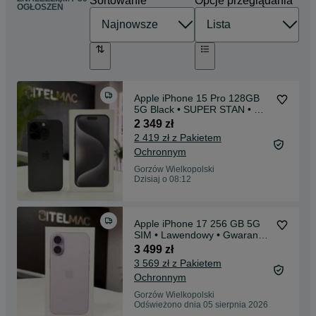
Sortowanie
Opcje przeglądania
OGŁOSZEŃ
Apple iPhone 15 Pro 128GB
5G Black • SUPER STAN • GW
• Raty 0%
2 349 zł
2 419 zł z Pakietem
Ochronnym
Gorzów Wielkopolski
Dzisiaj o 08:12
Apple iPhone 17 256 GB 5G
SIM • Lawendowy • Gwarancja
0 CYKLI • Raty 0%
3 499 zł
3 569 zł z Pakietem
Ochronnym
Gorzów Wielkopolski
Odświeżono dnia 05 sierpnia 2026